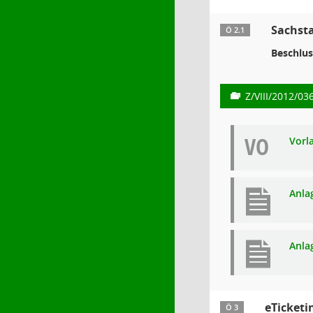
Sachst
Ö 2.1
Beschlus
Z/VIII/2012/03
VO
Vorl
Anla
Anla
eTicketi
Ö 3