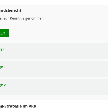
andsbericht
s:
zur Kenntnis genommen
63/1
age
ge 1
ge 2
ng-Strategie im VRR