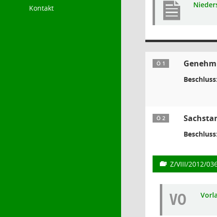
Nieders
Kontakt
Genehmig
Ö 1
Beschluss
Sachsta
Ö 2
Beschluss
Z/VIII/2012/03
VO
Vorl