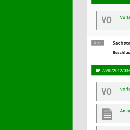
VO
Vorl
Sachst
Ö 2.1
Beschlus
Z/VIII/2012/03
VO
Vorl
Anla