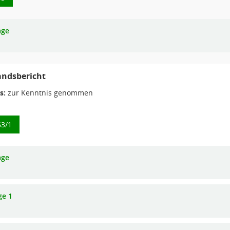
age
andsbericht
s:
zur Kenntnis genommen
63/1
age
ge 1