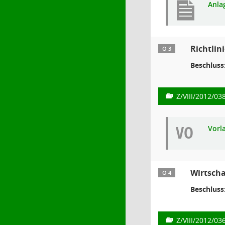
Anla
Richtli
Ö 3
Beschluss
Z/VIII/2012/03
VO
Vorl
Wirtscha
Ö 4
Beschluss
Z/VIII/2012/03