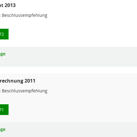
t 2013
:
Beschlussempfehlung
72
age
srechnung 2011
:
Beschlussempfehlung
71
age