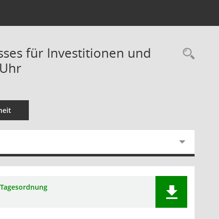
sses für Investitionen und
Rec
 Uhr
eit
Tagesordnung