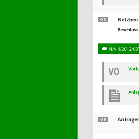
Netzberi
Ö 8
Beschluss
N/VIII/2012/03
VO
Vorl
Anla
Anfrage
Ö 9