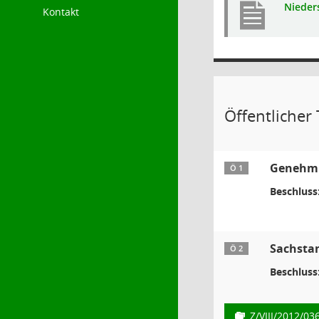
Nieders
Kontakt
Öffentlicher T
Genehmig
Ö 1
Beschluss
Sachsta
Ö 2
Beschluss
Z/VIII/2012/03