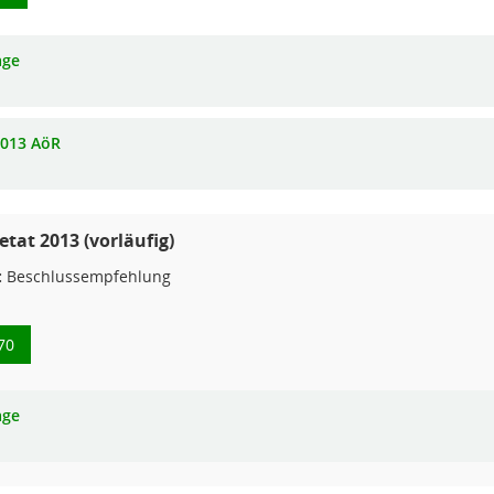
age
013 AöR
tat 2013 (vorläufig)
:
Beschlussempfehlung
70
age