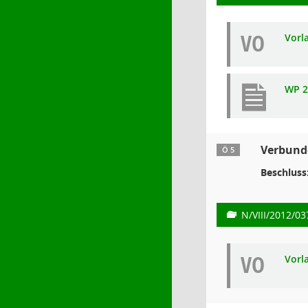
VO
Vorl
WP 2
Verbunde
Ö 5
Beschluss
N/VIII/2012/03
VO
Vorl