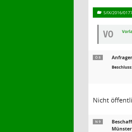
S/IX/2016/017
VO
Vorl
Anfrage
Ö 8
Beschluss
Nicht öffentli
Beschaff
N 9
Münster