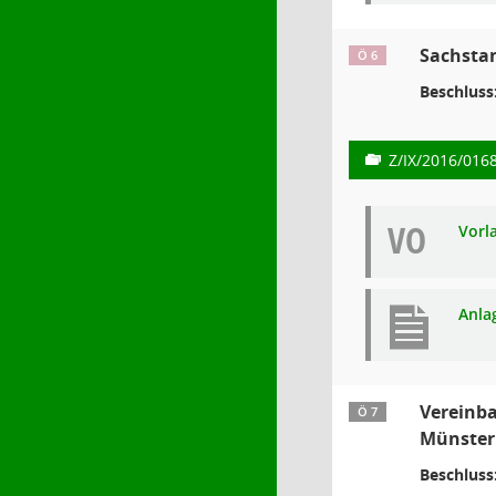
Sachsta
Ö 6
Beschluss
Z/IX/2016/016
VO
Vorl
Anla
Vereinb
Ö 7
Münster
Beschluss