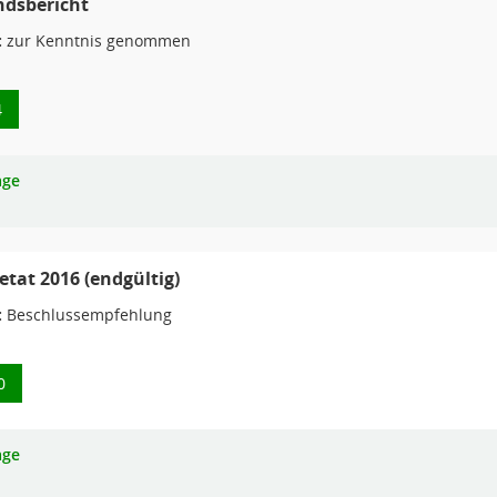
ndsbericht
:
zur Kenntnis genommen
4
age
tat 2016 (endgültig)
:
Beschlussempfehlung
0
age