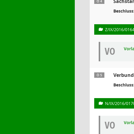
Sachsta
Ö 4
Beschluss
Z/IX/2016/016
VO
Vorl
Verbunde
Ö 5
Beschluss
N/IX/2016/017
VO
Vorl