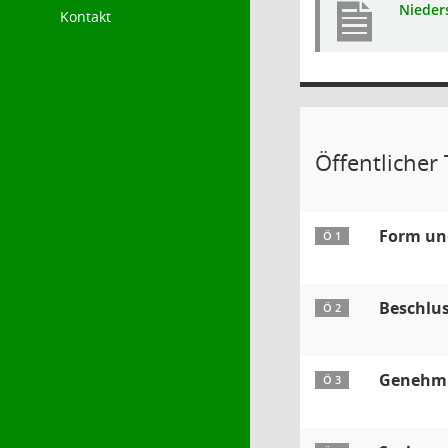
Nieders
Kontakt
Öffentlicher T
Form und
Ö 1
Beschlu
Ö 2
Genehmig
Ö 3