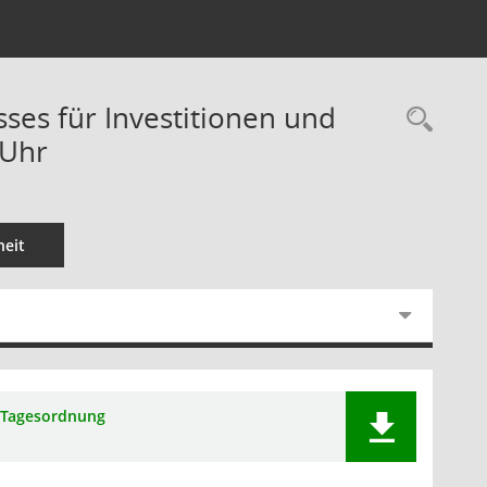
sses für Investitionen und
Rec
 Uhr
eit
Tagesordnung