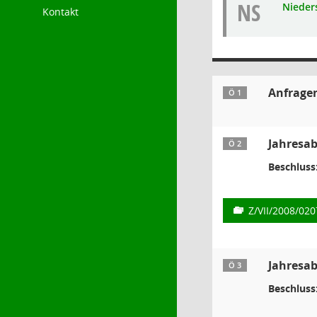
NS
Nieders
Kontakt
Anfrage
Ö 1
Jahresab
Ö 2
Beschluss
Z/VII/2008/020
Jahresab
Ö 3
Beschluss