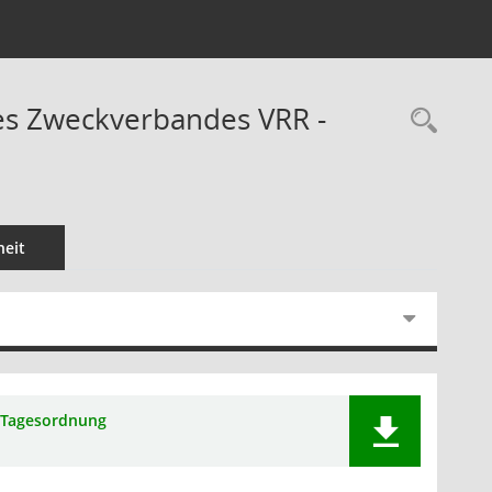
es Zweckverbandes VRR -
Rec
eit
Tagesordnung