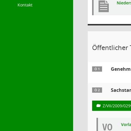
Nieders
Kontakt
Öffentlicher T
Genehmig
Ö 1
Sachsta
Ö 2
Z/VII/2009/029
VO
Vorl