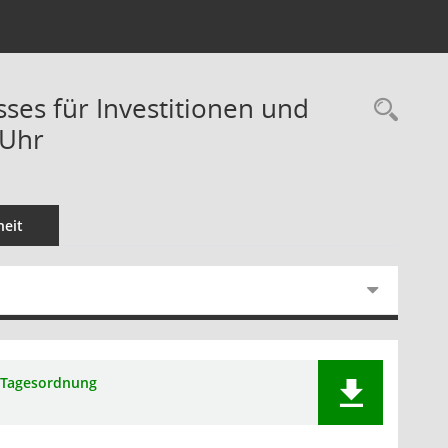
sses für Investitionen und
Rec
 Uhr
eit
Tagesordnung