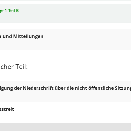
e 1 Teil B
n und Mitteilungen
cher Teil:
ung der Niederschrift über die nicht öffentliche Sitzu
streit