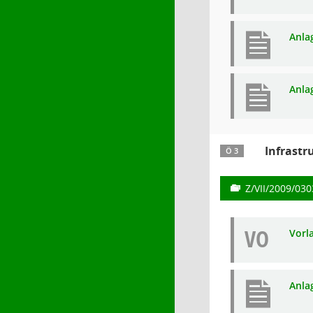
Anla
Anla
Infrastr
Ö 3
Z/VII/2009/030
VO
Vorl
Anlag