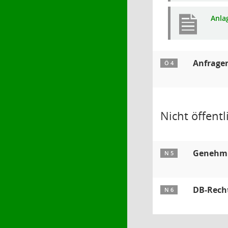
Anlag
Anfrage
Ö 4
Nicht öffentli
Genehmig
N 5
DB-Recht
N 6