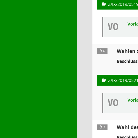
Z/IX/2019/051
VO
Vorl
Wahlen 
Ö 6
Beschluss
Z/IX/2019/052
VO
Vorl
Wahl des
Ö 7
Beschluss