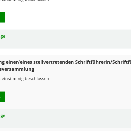
2
age
ng einer/eines stellvertretenden Schriftführerin/Schrif
sversammlung
:
einstimmig beschlossen
6
age