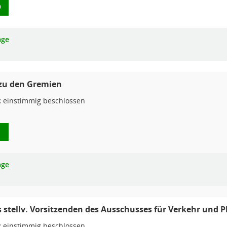
9
age
zu den Gremien
:
einstimmig beschlossen
1
age
 stellv. Vorsitzenden des Ausschusses für Verkehr und 
:
einstimmig beschlossen