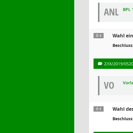
ANL
BPL 1
Wahl ein
Ö 4
Beschluss
Z/IX/2019/052
VO
Vorl
Wahl de
Ö 5
Beschluss