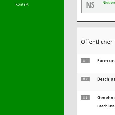
NS
Nieders
Kontakt
Öffentlicher T
Form und
Ö 1
Beschlu
Ö 2
Genehmig
Ö 3
Beschluss