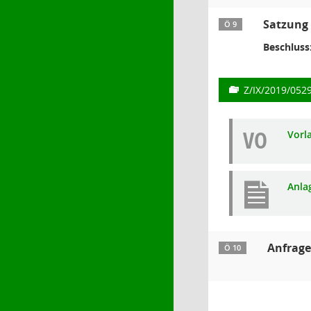
Satzung 
Ö 9
Beschluss
Z/IX/2019/052
VO
Vorl
Anla
Anfrage
Ö 10