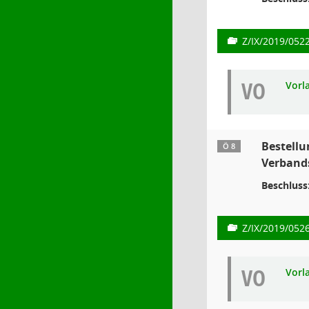
Z/IX/2019/052
VO
Vorl
Bestellu
Ö 8
Verband
Beschluss
Z/IX/2019/052
VO
Vorl