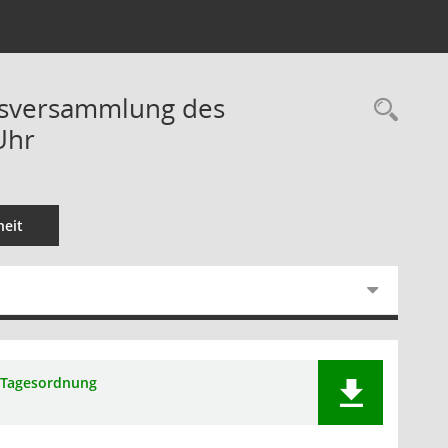
ndsversammlung des
Rec
Uhr
eit
Tagesordnung