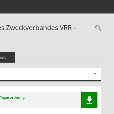
es Zweckverbandes VRR -
Rec
eit
Tagesordnung