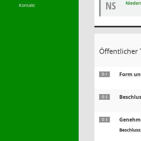
NS
Nieders
Kontakt
Öffentlicher T
Form und
Ö 1
Beschlu
Ö 2
Genehmig
Ö 3
Beschluss