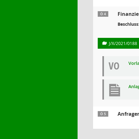
Finanzi
Ö 4
Beschluss
J/X/2021/0188
VO
Vorl
Anla
Anfrage
Ö 5