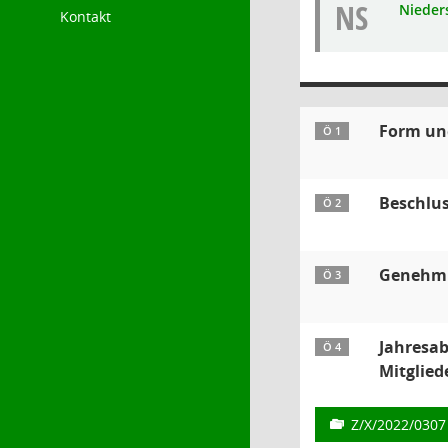
NS
Nieders
Kontakt
Form und
Ö 1
Beschlu
Ö 2
Genehmig
Ö 3
Jahresab
Ö 4
Mitglied
Z/X/2022/0307