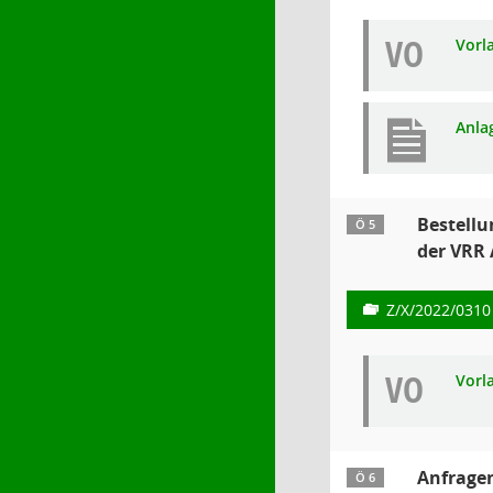
VO
Vorl
Anla
Bestellu
Ö 5
der VRR 
Z/X/2022/0310
VO
Vorl
Anfrage
Ö 6