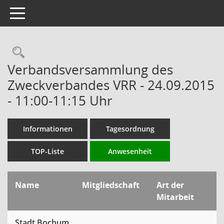
Toggle navigation
Rechercheauswahl
Verbandsversammlung des
Zweckverbandes VRR - 24.09.2015
- 11:00-11:15 Uhr
Informationen
Tagesordnung
TOP-Liste
Anwesenheit
Name
Mitgliedschaft
Art der
Mitarbeit
Stadt Bochum