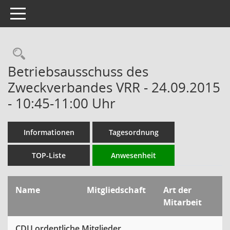
Toggle navigation
Rechercheauswahl
Betriebsausschuss des
Zweckverbandes VRR - 24.09.2015
- 10:45-11:00 Uhr
Informationen
Tagesordnung
TOP-Liste
Anwesenheit
Name
Mitgliedschaft
Art der
Mitarbeit
CDU ordentliche Mitglieder