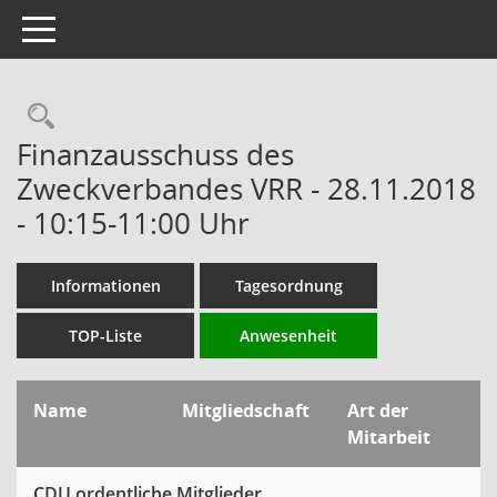
Toggle navigation
Rechercheauswahl
Finanzausschuss des
Zweckverbandes VRR - 28.11.2018
- 10:15-11:00 Uhr
Informationen
Tagesordnung
TOP-Liste
Anwesenheit
Name
Mitgliedschaft
Art der
Mitarbeit
CDU ordentliche Mitglieder