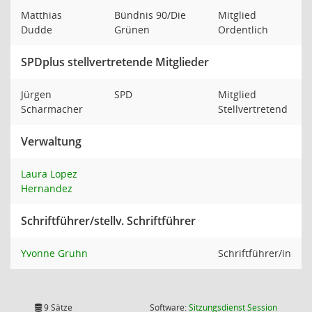
Matthias
Bündnis 90/Die
Mitglied
Dudde
Grünen
Ordentlich
SPDplus stellvertretende Mitglieder
Jürgen
SPD
Mitglied
Scharmacher
Stellvertretend
Verwaltung
Laura Lopez
Hernandez
Schriftführer/stellv. Schriftführer
Yvonne Gruhn
Schriftführer/in
(Wird in
9 Sätze
Software:
Sitzungsdienst
Session