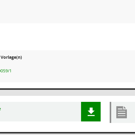
Vorlage(n)
0059/1
e