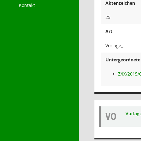
Aktenzeichen
Kontakt
25
Art
Vorlage_
Untergeordnete 
Z/IX/2015/
VO
Vorlag