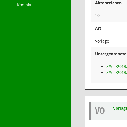
Aktenzeichen
Kontakt
10
Art
Vorlage_
Untergeordnete 
Z/VIII/201
Z/VIII/201
VO
Vorlag