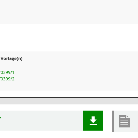
Vorlage(n)
3/0399/1
3/0399/2
e