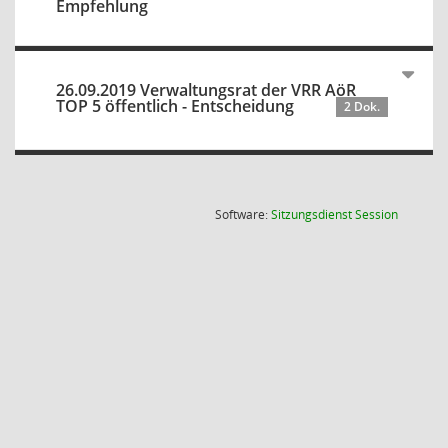
Empfehlung
26.09.2019 Verwaltungsrat der VRR AöR
TOP 5 öffentlich - Entscheidung
2 Dok.
(Wird in
Software:
Sitzungsdienst
Session