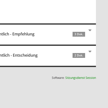
tlich - Empfehlung
3 Dok.
lich - Entscheidung
2 Dok.
(Wird in
Software:
Sitzungsdienst
Session