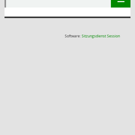
(Wird in
Software:
Sitzungsdienst
Session