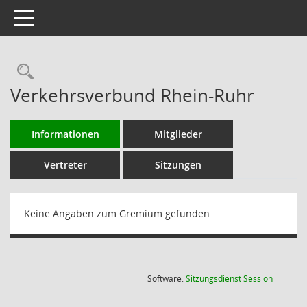
Toggle navigation
Rechercheauswahl
Verkehrsverbund Rhein-Ruhr
Informationen
Mitglieder
Vertreter
Sitzungen
Keine Angaben zum Gremium gefunden.
(Wird in
Software:
Sitzungsdienst
Session