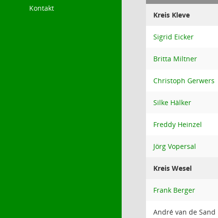
Kontakt
Kreis Kleve
Sigrid Eicker
Britta Miltner
Christoph Gerwers
Silke Hälker
Freddy Heinzel
Jörg Vopersal
Kreis Wesel
Frank Berger
André van de Sand