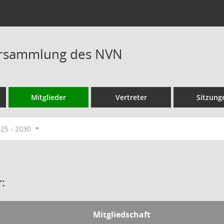
rsammlung des NVN
Mitglieder
Vertreter
Sitzung
025 - 2030
:
Mitgliedschaft