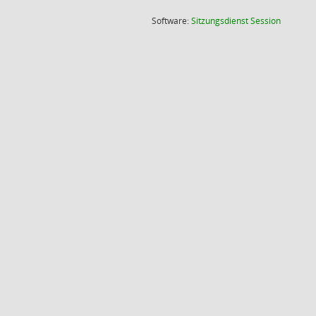
(Wird in
Software:
Sitzungsdienst
Session