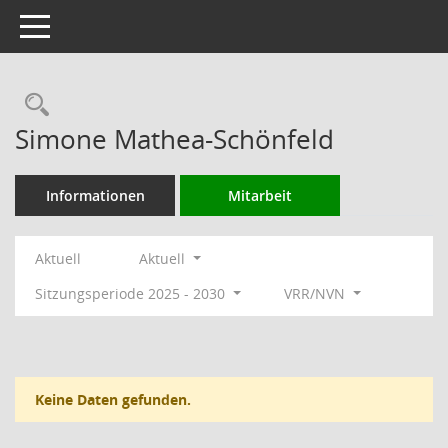
Toggle navigation
Rechercheauswahl
Simone Mathea-Schönfeld
Informationen
Mitarbeit
Aktuell
Aktuell
Sitzungsperiode 2025 - 2030
VRR/NVN
Keine Daten gefunden.