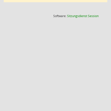
(Wird in
Software:
Sitzungsdienst
Session