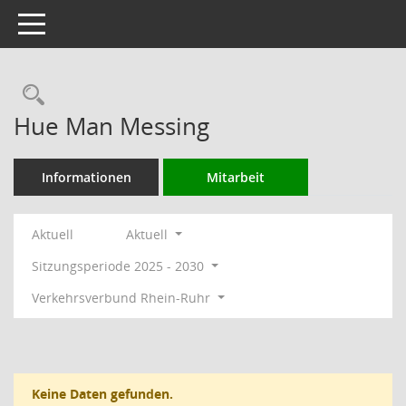
Toggle navigation
Rechercheauswahl
Hue Man Messing
Informationen
Mitarbeit
Aktuell
Aktuell
Sitzungsperiode 2025 - 2030
Verkehrsverbund Rhein-Ruhr
Keine Daten gefunden.