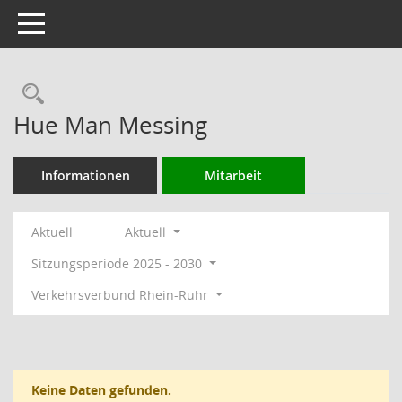
Toggle navigation
Rechercheauswahl
Hue Man Messing
Informationen
Mitarbeit
Aktuell
Aktuell
Sitzungsperiode 2025 - 2030
Verkehrsverbund Rhein-Ruhr
Keine Daten gefunden.