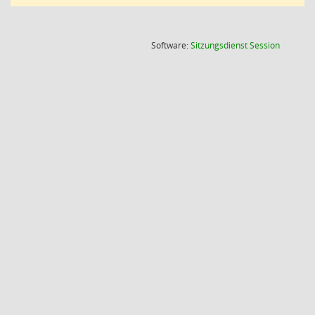
(Wird in
Software:
Sitzungsdienst
Session