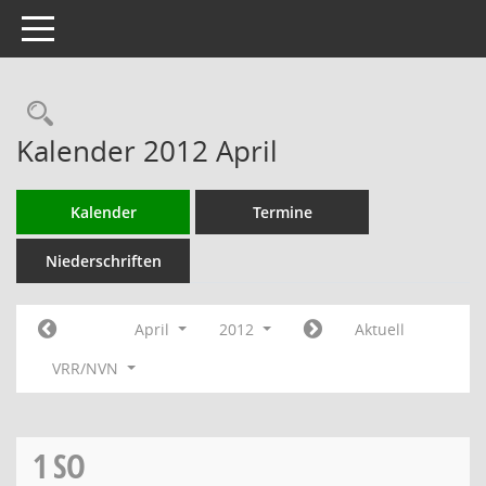
Toggle navigation
Rechercheauswahl
Kalender 2012 April
Kalender
Termine
Niederschriften
April
2012
Aktuell
VRR/NVN
1
SO