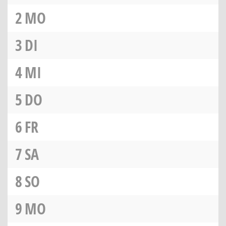
2
MO
3
DI
4
MI
5
DO
6
FR
7
SA
8
SO
9
MO