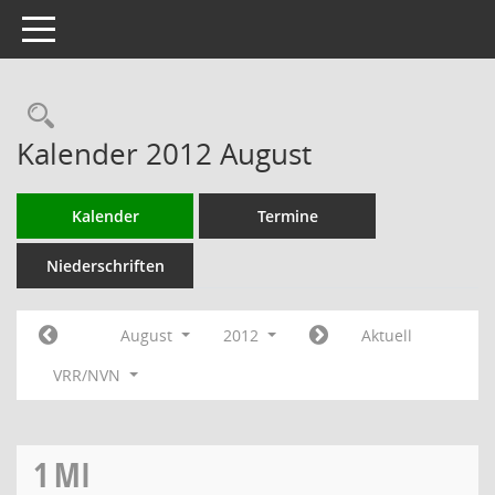
Toggle navigation
Rechercheauswahl
Kalender 2012 August
Kalender
Termine
Niederschriften
August
2012
Aktuell
VRR/NVN
1
MI