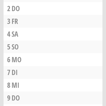
2
DO
3
FR
4
SA
5
SO
6
MO
7
DI
8
MI
9
DO