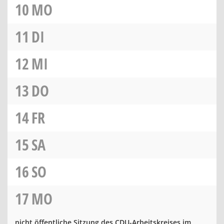
10
MO
11
DI
12
MI
13
DO
14
FR
15
SA
16
SO
17
MO
nicht öffentliche Sitzung des CDU-Arbeitskreises im