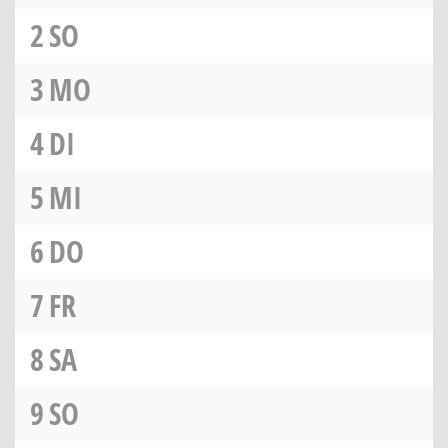
2
SO
3
MO
4
DI
5
MI
6
DO
7
FR
8
SA
9
SO