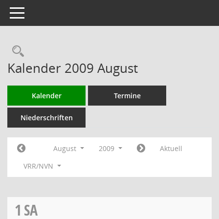
Toggle navigation
Rechercheauswahl
Kalender 2009 August
Kalender
Termine
Niederschriften
August
2009
Aktuell
VRR/NVN
1
SA