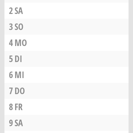
2
SA
3
SO
4
MO
5
DI
6
MI
7
DO
8
FR
9
SA