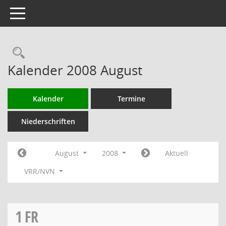
Toggle navigation
Rechercheauswahl
Kalender 2008 August
Kalender
Termine
Niederschriften
August
2008
Aktuell
VRR/NVN
1
FR