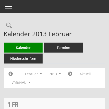
Toggle navigation
Rechercheauswahl
Kalender 2013 Februar
Kalender
Termine
Niederschriften
Februar
2013
Aktuell
VRR/NVN
1
FR