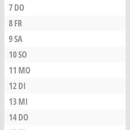
7
DO
8
FR
9
SA
10
SO
11
MO
12
DI
13
MI
14
DO