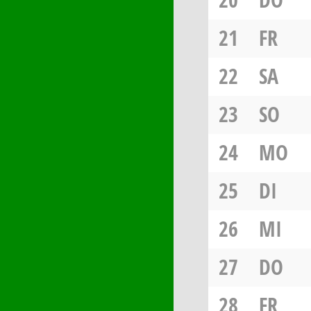
21
FR
22
SA
23
SO
24
MO
25
DI
26
MI
27
DO
28
FR