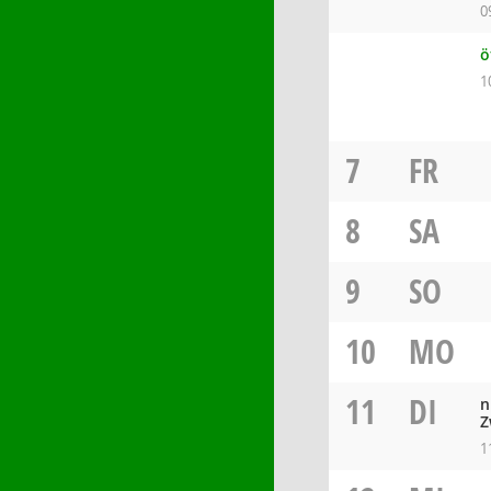
0
ö
1
7
FR
8
SA
9
SO
10
MO
11
DI
n
Z
1