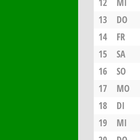
12
MI
13
DO
14
FR
15
SA
16
SO
17
MO
18
DI
19
MI
20
DO