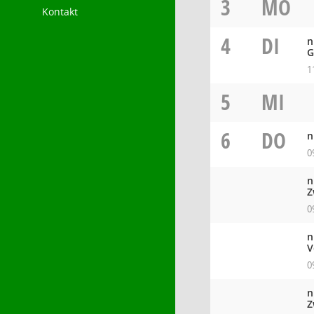
3
MO
Kontakt
4
DI
n
G
1
5
MI
6
DO
n
0
n
Z
0
n
V
0
n
Z