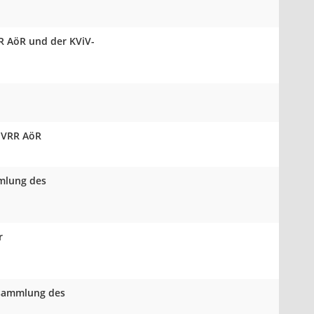
R AöR und der KViV-
r VRR AöR
mmlung des
r
rsammlung des