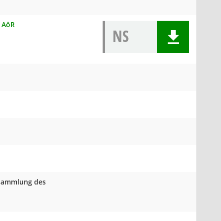
R AöR
NS
rsammlung des