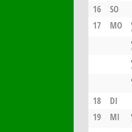
16
SO
17
MO
18
DI
19
MI