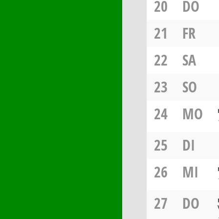
20
DO
21
FR
22
SA
23
SO
24
MO
25
DI
26
MI
27
DO