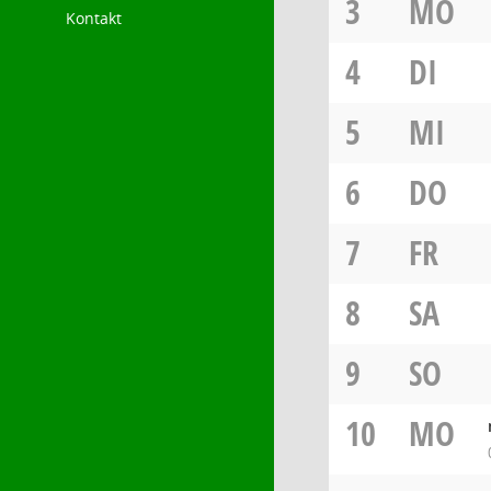
3
MO
Kontakt
4
DI
5
MI
6
DO
7
FR
8
SA
9
SO
10
MO