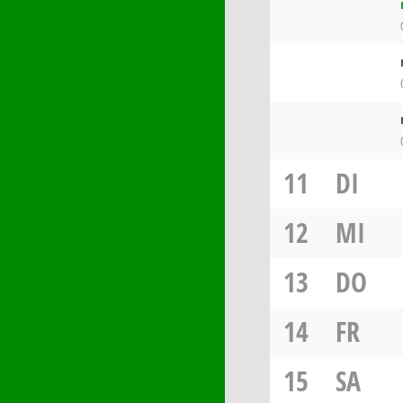
11
DI
12
MI
13
DO
14
FR
15
SA