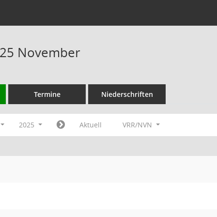
025 November
Termine
Niederschriften
2025
Aktuell
VRR/NVN