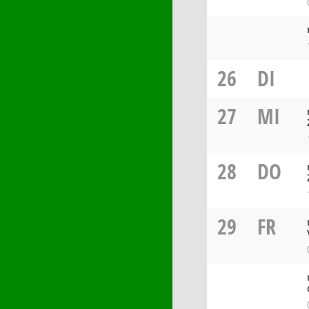
26
DI
27
MI
28
DO
29
FR