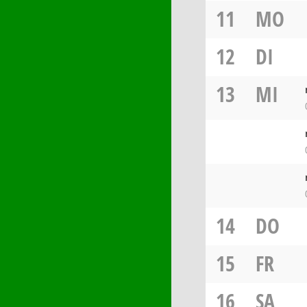
11
MO
12
DI
13
MI
14
DO
15
FR
16
SA