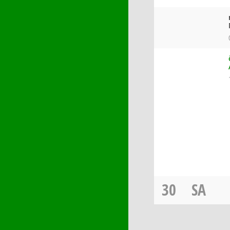
30
SA