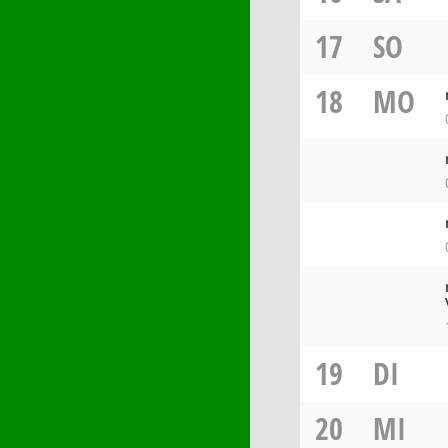
17
SO
18
MO
19
DI
20
MI