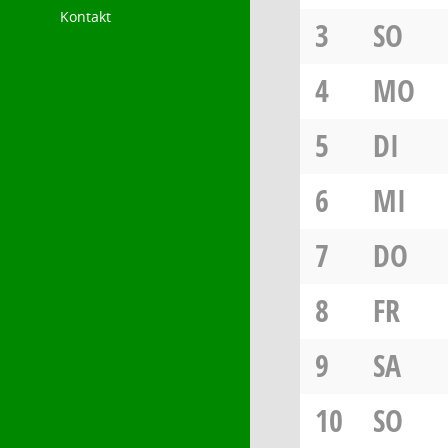
Kontakt
3
SO
4
MO
5
DI
6
MI
7
DO
8
FR
9
SA
10
SO