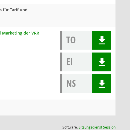
 für Tarif und
nd Marketing der VRR
TO
EI
NS
(Wird in
Software:
Sitzungsdienst
Session