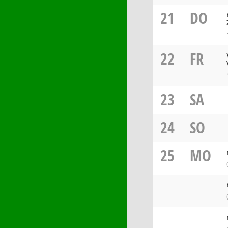
21
DO
22
FR
23
SA
24
SO
25
MO