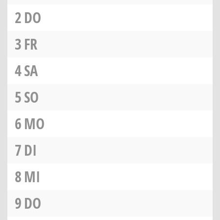
2
DO
3
FR
4
SA
5
SO
6
MO
7
DI
8
MI
9
DO