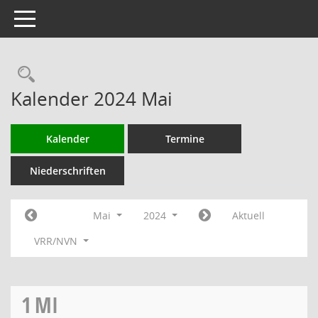
Toggle navigation
Rechercheauswahl
Kalender 2024 Mai
Kalender
Termine
Niederschriften
Mai
2024
Aktuell
VRR/NVN
1
MI