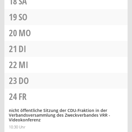
18
SA
19
SO
20
MO
21
DI
22
MI
23
DO
24
FR
nicht öffentliche Sitzung der CDU-Fraktion in der
Verbandsversammlung des Zweckverbandes VRR -
Videokonferenz
10:30 Uhr