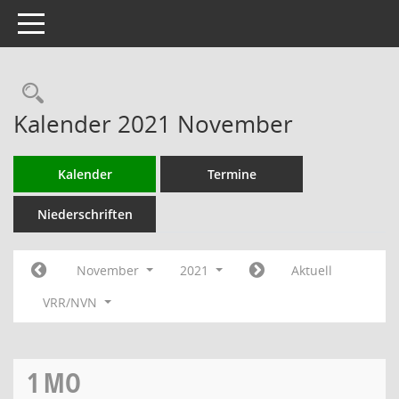
Toggle navigation
Rechercheauswahl
Kalender 2021 November
Kalender
Termine
Niederschriften
November
2021
Aktuell
VRR/NVN
1
MO