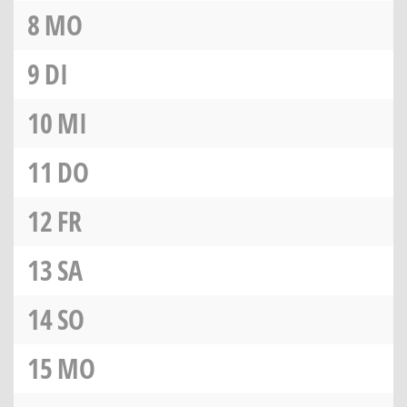
8
MO
9
DI
10
MI
11
DO
12
FR
13
SA
14
SO
15
MO