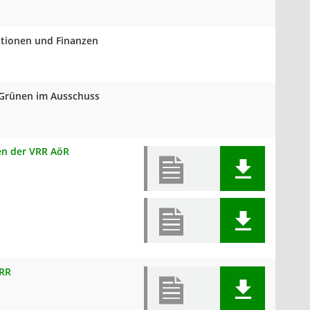
titionen und Finanzen
e Grünen im Ausschuss
zen der VRR AöR
VRR