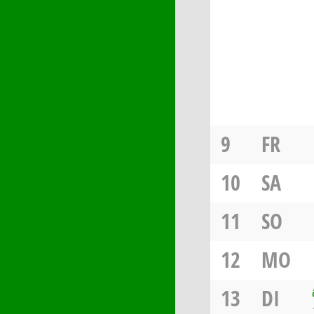
9
FR
10
SA
11
SO
12
MO
13
DI