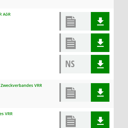
RR AöR
NS
es Zweckverbandes VRR
es VRR