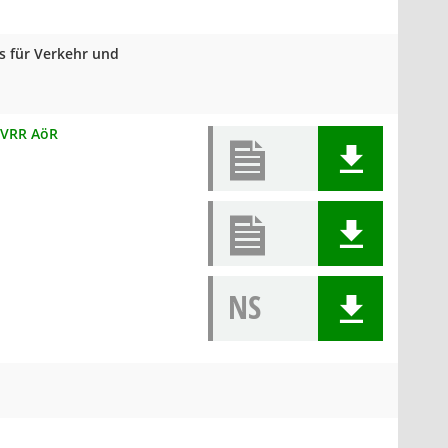
s für Verkehr und
r VRR AöR
NS