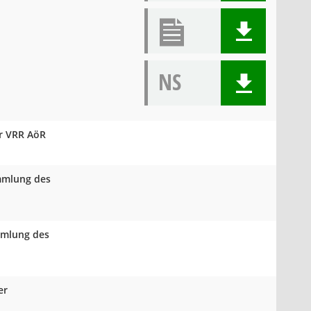
NS
er VRR AöR
ammlung des
mmlung des
er