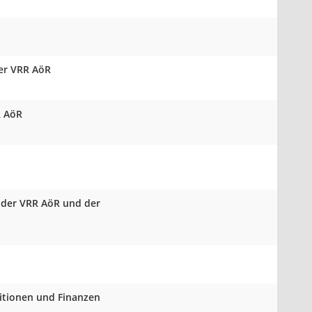
der VRR AöR
R AöR
 der VRR AöR und der
titionen und Finanzen