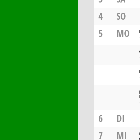
4
SO
5
MO
6
DI
7
MI