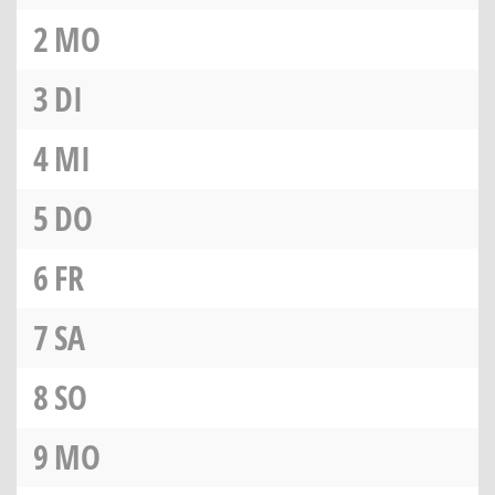
2
MO
3
DI
4
MI
5
DO
6
FR
7
SA
8
SO
9
MO