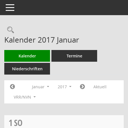
Toggle navigation
Rechercheauswahl
Kalender 2017 Januar
Kalender
Termine
Niederschriften
Januar
2017
Aktuell
VRR/NVN
1
SO