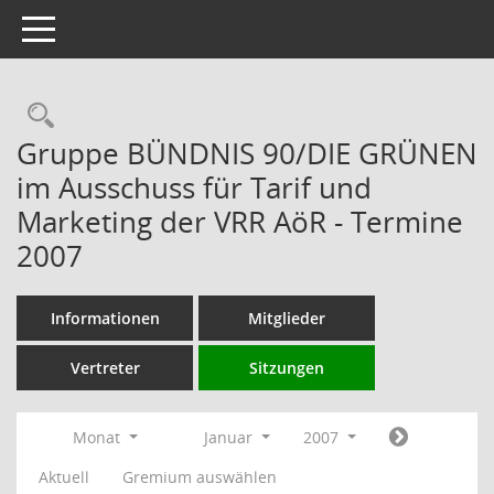
Toggle navigation
Rechercheauswahl
Gruppe BÜNDNIS 90/DIE GRÜNEN
im Ausschuss für Tarif und
Marketing der VRR AöR - Termine
2007
Informationen
Mitglieder
Vertreter
Sitzungen
Monat
Januar
2007
Aktuell
Gremium auswählen