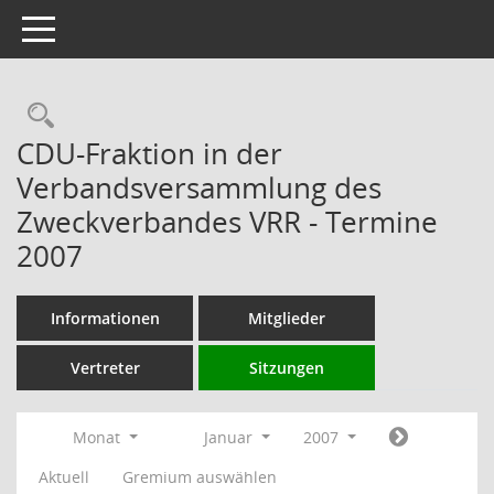
Toggle navigation
Rechercheauswahl
CDU-Fraktion in der
Verbandsversammlung des
Zweckverbandes VRR - Termine
2007
Informationen
Mitglieder
Vertreter
Sitzungen
Monat
Januar
2007
Aktuell
Gremium auswählen