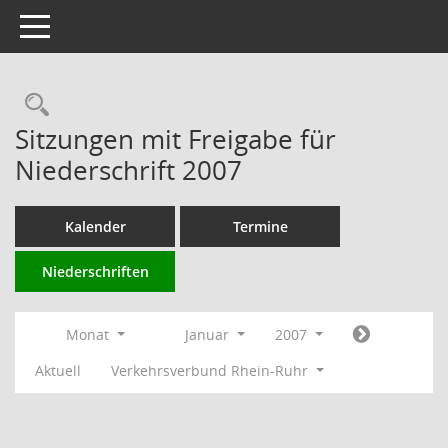
Toggle navigation
Rechercheauswahl
Sitzungen mit Freigabe für
Niederschrift 2007
Kalender
Termine
Niederschriften
Monat
Januar
2007
Aktuell
Verkehrsverbund Rhein-Ruhr