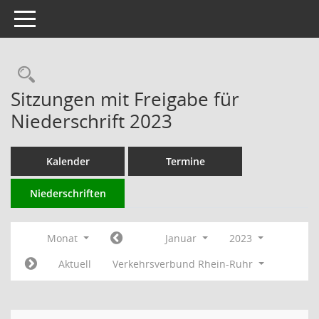
Toggle navigation
Rechercheauswahl
Sitzungen mit Freigabe für
Niederschrift 2023
Kalender
Termine
Niederschriften
Monat
Januar
2023
Aktuell
Verkehrsverbund Rhein-Ruhr