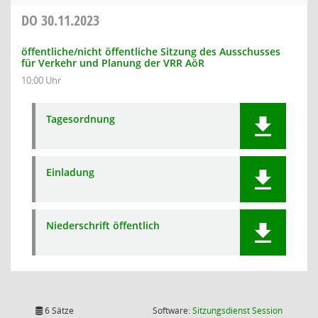
DO
30.11.2023
öffentliche/nicht öffentliche Sitzung des Ausschusses
für Verkehr und Planung der VRR AöR
10:00 Uhr
Tagesordnung
Einladung
Niederschrift öffentlich
(Wird in
6 Sätze
Software:
Sitzungsdienst
Session