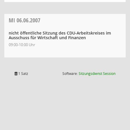
MI
06.06.2007
nicht öffentliche Sitzung des CDU-Arbeitskreises im
Ausschuss für Wirtschaft und Finanzen
09:00-10:00 Uhr
(Wird in
1 Satz
Software:
Sitzungsdienst
Session