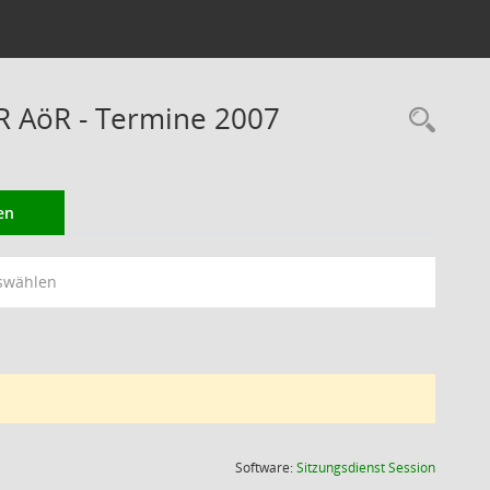
RR AöR - Termine 2007
Rec
en
swählen
(Wird in
Software:
Sitzungsdienst
Session