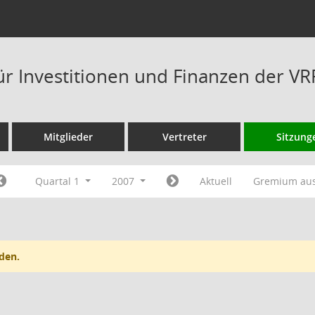
ür Investitionen und Finanzen der V
Mitglieder
Vertreter
Sitzung
Quartal 1
2007
Aktuell
Gremium au
den.