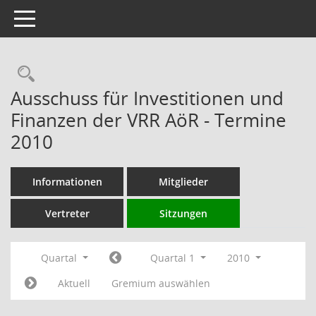
Toggle navigation
Rechercheauswahl
Ausschuss für Investitionen und
Finanzen der VRR AöR - Termine
2010
Informationen
Mitglieder
Vertreter
Sitzungen
Quartal
Quartal 1
2010
Aktuell
Gremium auswählen