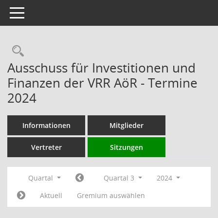
Toggle navigation
Rechercheauswahl
Ausschuss für Investitionen und
Finanzen der VRR AöR - Termine
2024
Informationen
Mitglieder
Vertreter
Sitzungen
Quartal
Quartal 3
2024
Aktuell
Gremium auswählen