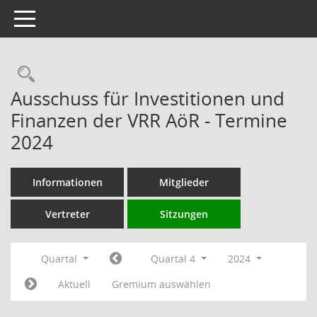
Toggle navigation
Rechercheauswahl
Ausschuss für Investitionen und
Finanzen der VRR AöR - Termine
2024
Informationen
Mitglieder
Vertreter
Sitzungen
Quartal
Quartal 4
2024
Aktuell
Gremium auswählen