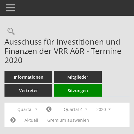
Toggle navigation
Rechercheauswahl
Ausschuss für Investitionen und
Finanzen der VRR AöR - Termine
2020
Informationen
Mitglieder
Vertreter
Sitzungen
Quartal
Quartal 4
2020
Aktuell
Gremium auswählen