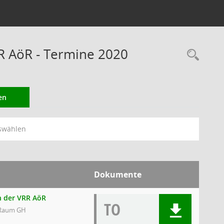
RR AöR - Termine 2020
Rec
en
swählen
Dokumente
en der VRR AöR
TO
e Raum GH