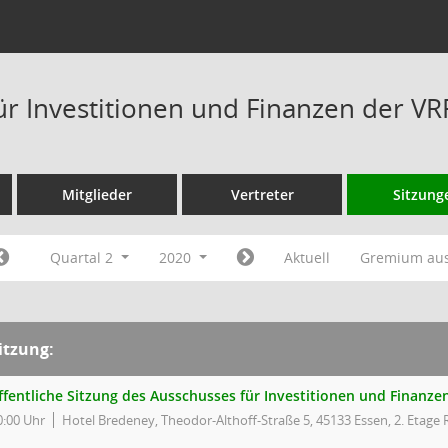
ür Investitionen und Finanzen der V
Mitglieder
Vertreter
Sitzung
Quartal 2
2020
Aktuell
Gremium au
itzung:
ffentliche Sitzung des Ausschusses für Investitionen und Finanz
0:00 Uhr
Hotel Bredeney, Theodor-Althoff-Straße 5, 45133 Essen, 2. Etag