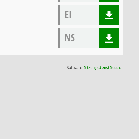
EI
NS
(Wird in
Software:
Sitzungsdienst
Session