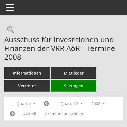
Toggle navigation
Rechercheauswahl
Ausschuss für Investitionen und
Finanzen der VRR AöR - Termine
2008
Informationen
Mitglieder
Vertreter
Sitzungen
Quartal
Quartal 2
2008
Aktuell
Gremium auswählen