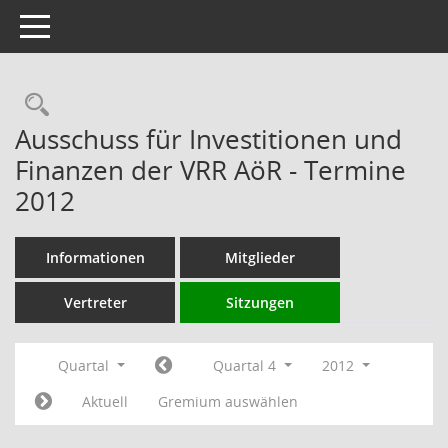
Toggle navigation
Rechercheauswahl
Ausschuss für Investitionen und
Finanzen der VRR AöR - Termine
2012
Informationen
Mitglieder
Vertreter
Sitzungen
Quartal
Quartal 4
2012
Aktuell
Gremium auswählen