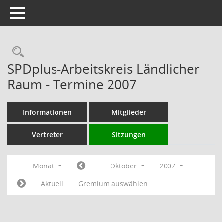
Toggle navigation
Rechercheauswahl
SPDplus-Arbeitskreis Ländlicher
Raum - Termine 2007
Informationen
Mitglieder
Vertreter
Sitzungen
Monat
Oktober
2007
Aktuell
Gremium auswählen