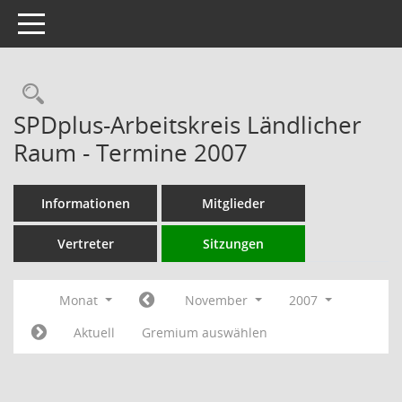
Toggle navigation
Rechercheauswahl
SPDplus-Arbeitskreis Ländlicher
Raum - Termine 2007
Informationen
Mitglieder
Vertreter
Sitzungen
Monat
November
2007
Aktuell
Gremium auswählen