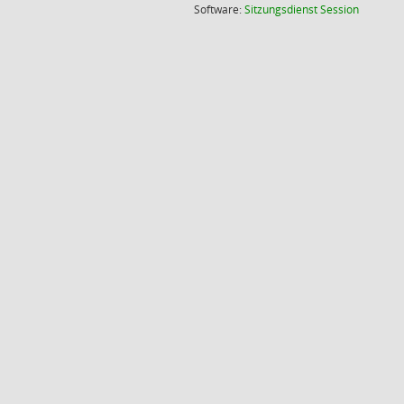
(Wird in
Software:
Sitzungsdienst
Session